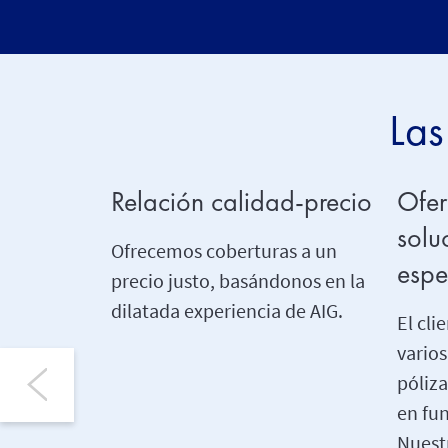
Las
Relación calidad-precio
Ofer
solu
Ofrecemos coberturas a un
espe
precio justo, basándonos en la
dilatada experiencia de AIG.
El cli
vario
póliz
en fu
Nuest