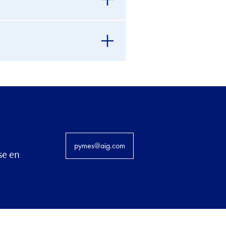
pymes@aig.com
se en