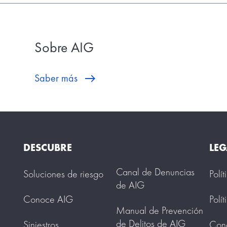
Sobre AIG
Saber más
DESCUBRE
LEG
Canal de Denuncias
Soluciones de riesgo
Polí
de AIG
Conoce AIG
Polí
Manual de Prevención
de Delitos de AIG
Siniestros
Cond