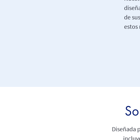
diseñ
de sus
estos 
So
Diseñada 
incluy