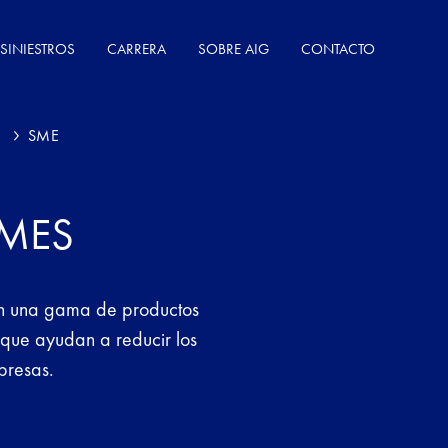
SINIESTROS
CARRERA
SOBRE AIG
CONTACTO
S
SME
YMES
en una gama de productos
, que ayudan a reducir los
presas.