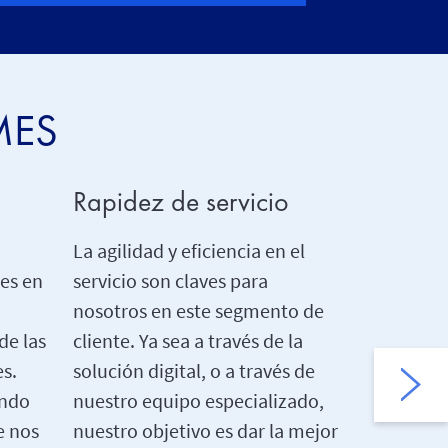
YMES
Rapidez de servicio
Excelenc
tramitac
La agilidad y eficiencia en el
es en
servicio son claves para
Por grand
a
nosotros en este segmento de
nuestra pr
de las
cliente. Ya sea a través de la
siniestro l
es.
solución digital, o a través de
Nuestro e
endo
nuestro equipo especializado,
de siniest
e nos
nuestro objetivo es dar la mejor
disponible