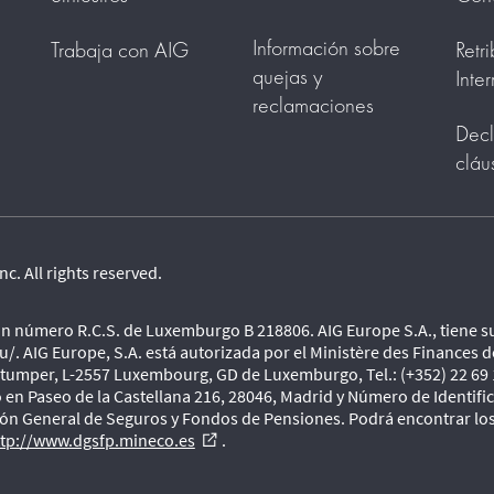
Información sobre
Trabaja con AIG
Retr
quejas y
Inte
reclamaciones
Decl
cláu
c. All rights reserved.
n número R.C.S. de Luxemburgo B 218806. AIG Europe S.A., tiene s
u/. AIG Europe, S.A. está autorizada por el Ministère des Finance
Stumper, L-2557 Luxembourg, GD de Luxemburgo, Tel.: (+352) 22 69 1
o en Paseo de la Castellana 216, 28046, Madrid y Número de Identifi
ión General de Seguros y Fondos de Pensiones. Podrá encontrar los
ttp://www.dgsfp.mineco.es
.
external_link